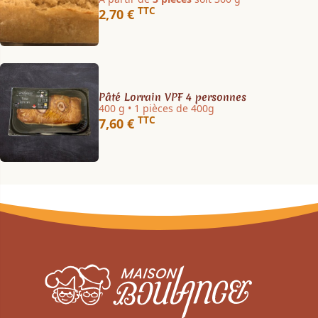
TTC
2,70 €
Pâté Lorrain VPF 4 personnes
400 g • 1 pièces de 400g
TTC
7,60 €