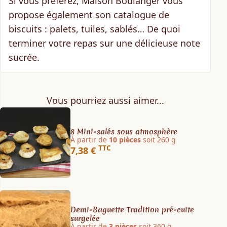
Si vous préférez, Maison Boulanger vous
propose également son
catalogue de
biscuits
: palets, tuiles, sablés… De quoi
terminer votre repas sur une délicieuse note
sucrée.
Vous pourriez aussi aimer...
8 Mini-salés sous atmosphère
À partir de
10 pièces
soit 260 g
TTC
7,38 €
Demi-Baguette Tradition pré-cuite
surgelée
À partir de
3 pièces
soit 360 g