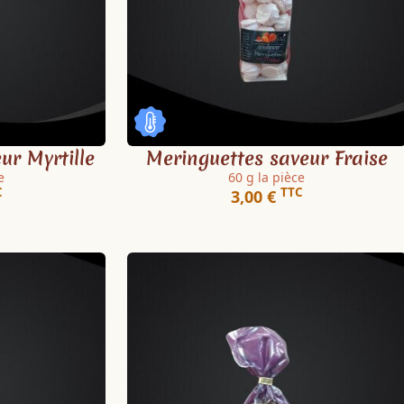
ur Myrtille
Meringuettes saveur Fraise
e
60 g la pièce
C
TTC
3,00 €