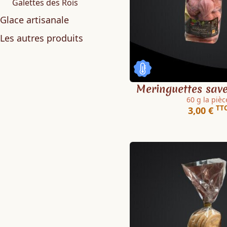
Galettes des Rois
Glace artisanale
Les autres produits
Meringuettes save
60 g la pièc
TT
3,00 €