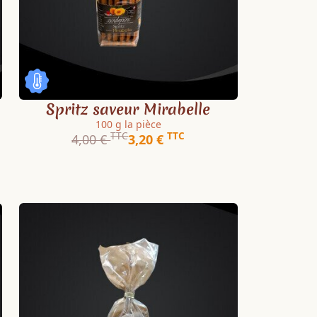
Spritz saveur Mirabelle
100 g la pièce
TTC
TTC
4,00 €
3,20 €