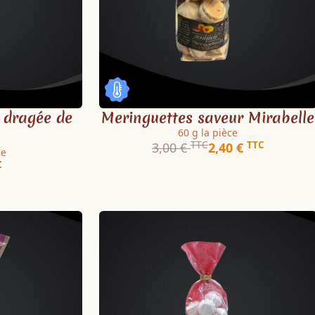
 dragée de
Meringuettes saveur Mirabelle
60 g la pièce
TTC
TTC
3,00 €
2,40 €
ce
C