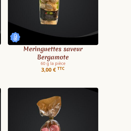
Meringuettes saveur
Bergamote
60 g la pièce
TTC
3,00 €