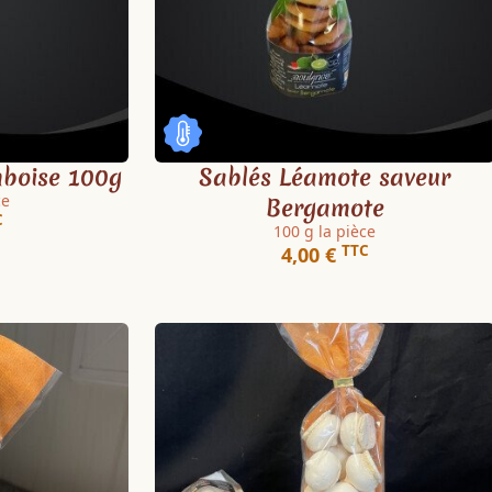
mboise 100g
Sablés Léamote saveur
ce
Bergamote
C
100 g la pièce
TTC
4,00 €