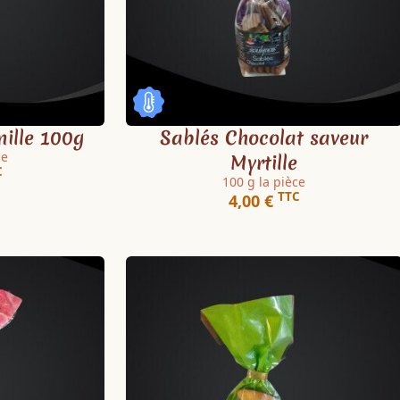
nille 100g
Sablés Chocolat saveur
ce
Myrtille
C
100 g la pièce
TTC
4,00 €