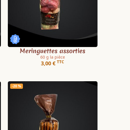
Meringuettes assorties
60 g la pièce
TTC
3,00 €
-20 %