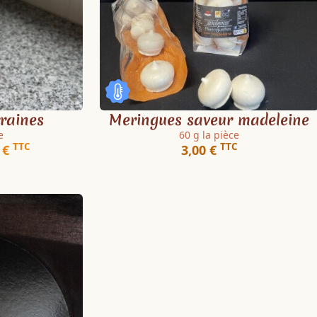
raines
Meringues saveur madeleine
e
60 g la pièce
TTC
TTC
 €
3,00 €