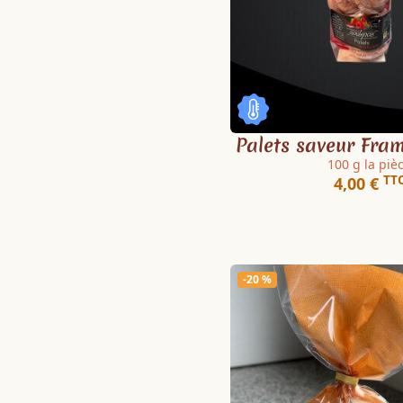
Palets saveur Fra
100 g la piè
TT
4,00 €
-20 %