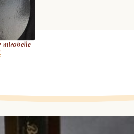
 mirabelle
e
C