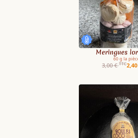
Meringues lor
60 g la pièc
TTC
3,00 €
2,40