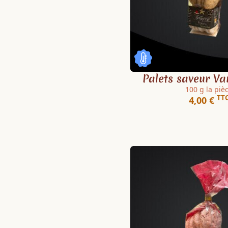
Palets saveur Va
100 g la piè
TT
4,00 €