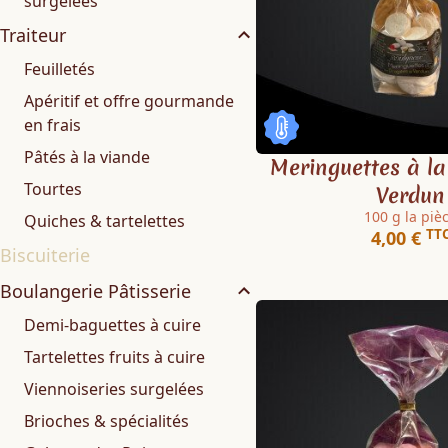
surgelées
Traiteur
Feuilletés
Apéritif et offre gourmande
en frais
Pâtés à la viande
Meringuettes à la
Tourtes
Verdun
100 g la piè
Quiches & tartelettes
TT
4,00 €
Biscuiterie
Boulangerie Pâtisserie
Demi-baguettes à cuire
Tartelettes fruits à cuire
Viennoiseries surgelées
Brioches & spécialités