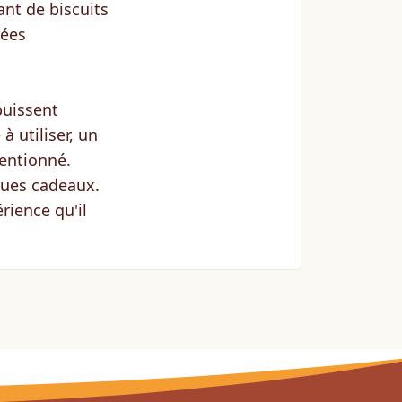
nt de biscuits
rées
puissent
 utiliser, un
tentionné.
ques cadeaux.
rience qu'il