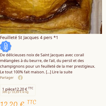
Feuilleté St Jacques 4 pers *1
De délicieuses noix de Saint Jacques avec corail
mélangées à du beurre, de l'ail, du persil et des
champignons pour un feuilleté de la mer prestigieux.
Le tout 100% fait maison.
[...] Lire la suite
Partager
Share on Facebook
TTC
1 pièce
12,20 €
360 g /
33,89 € le kg
TTC
12,20 €