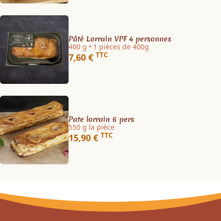
Pâté Lorrain VPF 4 personnes
400 g • 1 pièces de 400g
TTC
7,60 €
Pate lorrain 6 pers
550 g la pièce
TTC
15,90 €