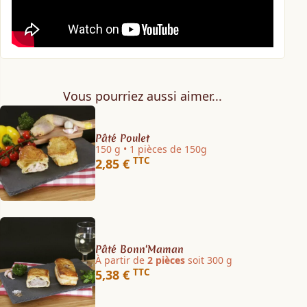
Vous pourriez aussi aimer...
Pâté Poulet
150 g • 1 pièces de 150g
TTC
2,85 €
Pâté Bonn'Maman
À partir de
2 pièces
soit 300 g
TTC
5,38 €