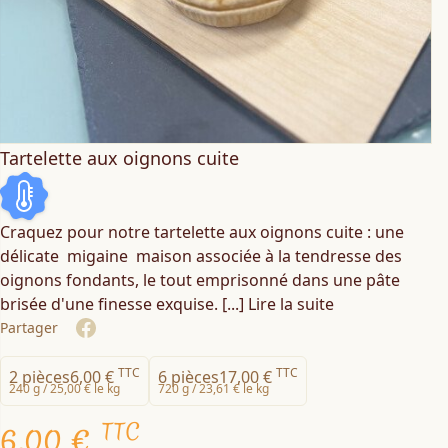
Tartelette aux oignons cuite
Craquez pour notre tartelette aux oignons cuite : une
délicate migaine maison associée à la tendresse des
oignons fondants, le tout emprisonné dans une pâte
brisée d'une finesse exquise.
[...] Lire la suite
Partager
Share on Facebook
TTC
TTC
2 pièces
6,00 €
6 pièces
17,00 €
240 g /
25,00 € le kg
720 g /
23,61 € le kg
TTC
6,00 €