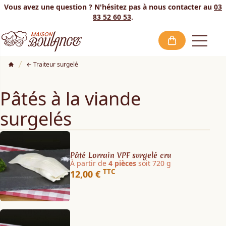
Vous avez une question ? N'hésitez pas à nous contacter au
03
83 52 60 53
.
ose menu
Open
Traiteur surgelé
Pâtés à la viande
surgelés
Pâté Lorrain VPF surgelé cru
À partir de
4 pièces
soit 720 g
TTC
12,00 €