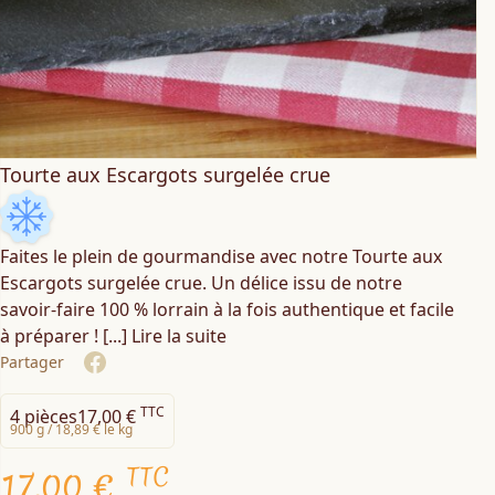
Tourte aux Escargots surgelée crue
Faites le plein de gourmandise avec notre Tourte aux
Escargots surgelée crue. Un délice issu de notre
savoir-faire 100 % lorrain à la fois authentique et facile
à préparer !
[...] Lire la suite
Partager
Share on Facebook
TTC
4 pièces
17,00 €
900 g /
18,89 € le kg
TTC
17,00 €