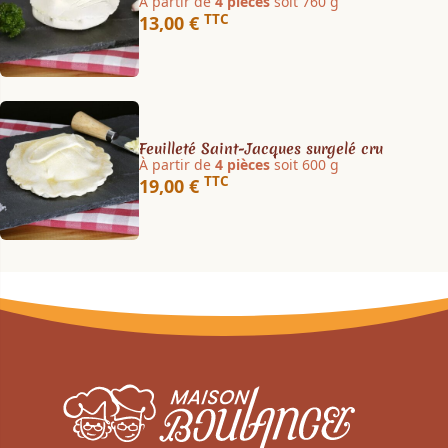
À partir de
4 pièces
soit 760 g
TTC
13,00 €
Feuilleté Saint-Jacques surgelé cru
À partir de
4 pièces
soit 600 g
TTC
19,00 €