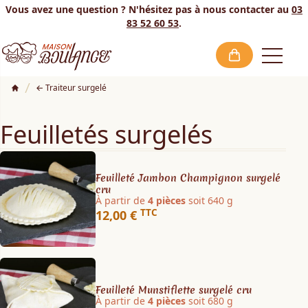
Vous avez une question ? N'hésitez pas à nous contacter au
03
83 52 60 53
.
ose menu
Open
Traiteur surgelé
Feuilletés surgelés
Feuilleté Jambon Champignon surgelé
cru
À partir de
4 pièces
soit 640 g
TTC
12,00 €
Feuilleté Munstiflette surgelé cru
À partir de
4 pièces
soit 680 g